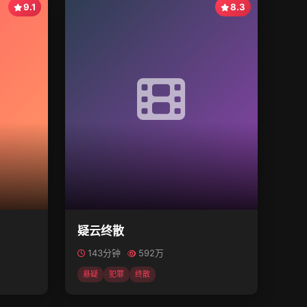
9.1
8.3
疑云终散
143分钟
592万
悬疑
犯罪
终散