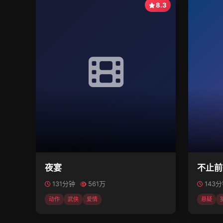
8.3
夜宴
不止前
131分钟
561万
143
动作
武侠
爱情
悬疑