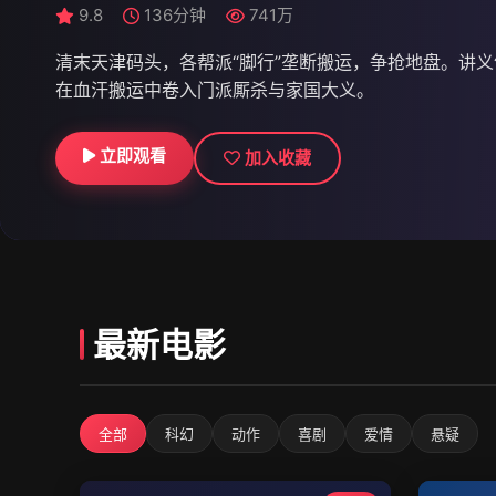
9.1
9.8
9.9
124分钟
136分钟
140分钟
511万
741万
563万
清末天津码头，各帮派“脚行”垄断搬运，争抢地盘。讲
在血汗搬运中卷入门派厮杀与家国大义。
立即观看
立即观看
立即观看
加入收藏
加入收藏
加入收藏
最新电影
全部
科幻
动作
喜剧
爱情
悬疑