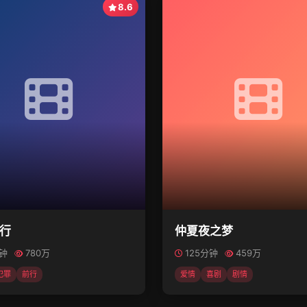
8.6
行
仲夏夜之梦
分钟
780万
125分钟
459万
犯罪
前行
爱情
喜剧
剧情